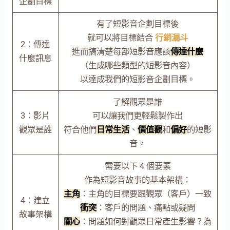
企劃目標
有了短影音企劃目標後
就可以將目標結合
行銷漏斗
2：傳達
進而搞清楚每部短影音應該
傳達什麼
什麼訊息
（生成哪些類型的短影音內容）
以達成我們的短影音企劃目標。
了解觀眾是誰
3：影片
可以讓我們更輕鬆製作出
觀眾是誰
符合他們
日常生活
、
價值觀
和
偏好
的短影
音。
需要以下 4 個要素
作為短影音故事的基本架構：
主角
：主角的目標要跟觀眾（客戶）一致
4：建立
衝突
：客戶的問題、痛點或疑問
故事架構
關心
：問題如何對觀眾日常產生影響？為