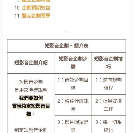
企劃預期效益
擬定企劃預算
–
短影音企劃 – 簡介表
短影音企劃步
短影音企劃技
短影音企劃介紹
驟
巧
1：確認企劃目
1：逆向規劃
短影音企劃
標
時程
是用來準確說明
我們要如何
2：傳達什麼訊
2：批量安排
實現特定短影音目
息
工作
標
。
3：影片觀眾是
3：將一切系
制定短影音企劃
誰
統化