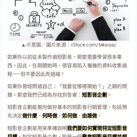
▲示意圖／圖片來源：iStock.com/takasuu
如果你以前從未製作過短影音，那麼需要學習很多東
西。因此，在剛開始時，很容易陷入複雜的資料收集過
程——但不要因此而退縮！
如果你曾經問過自己：「我要從哪裡開始？」之類的問
題。那麼我們已經為你找到答案：
短影音企劃
。
短影音企劃能幫你做好基本的短影音行銷管理，包括預
先決定
做什麼
、
何時做
、
如何做
、
由誰做
。
短影音企劃是用來準確說明
我們要如何實現特定短影音
目標
。制定短影音企劃，則是一個
聚焦短影音目標並想