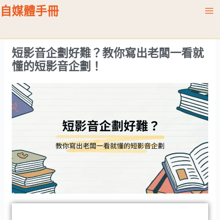
跳
Ma
自媒體手冊
至
Me
主
要
短影音企劃好難？教你寫出老闆一看就
內
懂的短影音企劃！
容