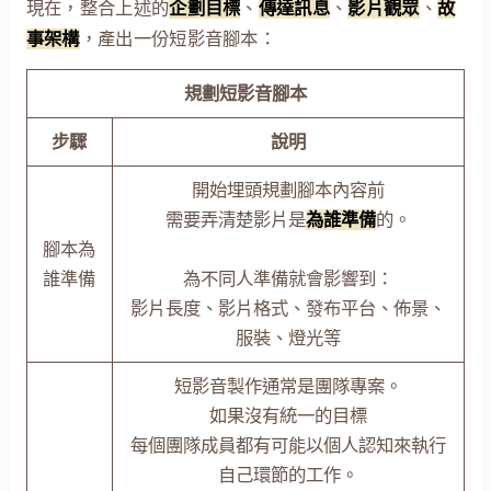
現在，整合上述的
企劃目標
、
傳達訊息
、
影片觀眾
、
故
事架構
，產出一份短影音腳本：
規劃短影音腳本
步驟
說明
開始埋頭規劃腳本內容前
需要弄清楚影片是
為誰準備
的。
腳本為
誰準備
為不同人準備就會影響到：
影片長度、影片格式、發布平台、佈景、
服裝、燈光等
短影音製作通常是團隊專案。
如果沒有統一的目標
每個團隊成員都有可能以個人認知來執行
自己環節的工作。