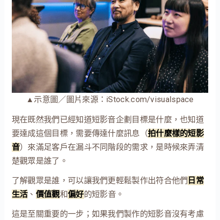
▲示意圖／圖片來源：iStock.com/visualspace
現在既然我們已經知道短影音企劃目標是什麼，也知道
要達成這個目標，需要傳達什麼訊息（
拍什麼樣的短影
音
）來滿足客戶在漏斗不同階段的需求，是時候來弄清
楚觀眾是誰了。
了解觀眾是誰，可以讓我們更輕鬆製作出符合他們
日常
生活
、
價值觀
和
偏好
的短影音。
這是至關重要的一步；如果我們製作的短影音沒有考慮