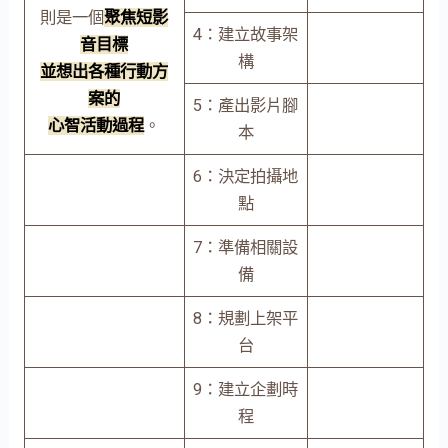
則是一個
聚焦短影
4：建立故事架
音目標
構
並想出各種行動方
案的
5：產出影片腳
心智活動過程
。
本
6：決定拍攝地
點
7：準備相關設
備
8：規劃上架平
台
9：建立企劃時
程