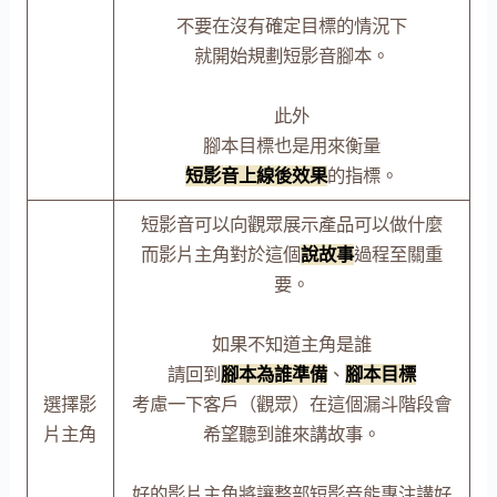
不要在沒有確定目標的情況下
就開始規劃短影音腳本。
此外
腳本目標也是用來衡量
短影音上線後效果
的指標。
短影音可以向觀眾展示產品可以做什麼
而影片主角對於這個
說故事
過程至關重
要。
如果不知道主角是誰
請回到
腳本為誰準備
、
腳本目標
選擇影
考慮一下客戶（觀眾）在這個漏斗階段會
片主角
希望聽到誰來講故事。
好的影片主角將讓整部短影音能專注講好