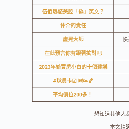
伍佰爆怒美腔「偽」英文？
仲介的責任
虛晃大師
快
在此預言你有跟著搖對吧
2023年給買房小白的十個建議
#球員卡
☑︎ 🆕👟🏀
平均價位200多！
想知道其他人
本文精選