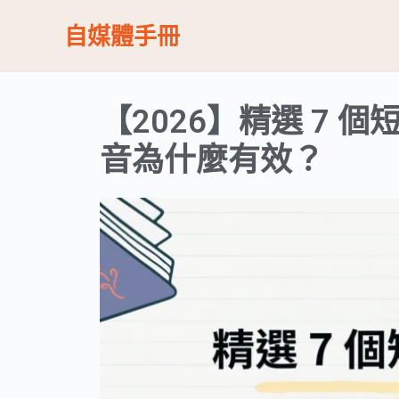
跳
自媒體手冊
至
主
要
【2026】精選 7 
內
容
音為什麼有效？