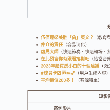
伍佰爆怒美腔「偽」英文？
（教育
仲介的責任
（容易消化）
虛晃大師
（快速節奏、快速轉場、
在此預言你有跟著搖對吧
（恰當音
2023年給買房小白的十個建議
（頻
#球員卡
☑︎ 🆕👟🏀
（用戶生成內容
平均價位200多！
（客源轉單）
短影音
案例影片