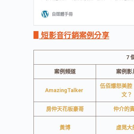
▋短影音行銷案例分享
7
案例頻道
案例影
伍佰爆怒美腔
AmazingTalker
文？
房仲天花板豪哥
仲介的
黃博
虛晃大