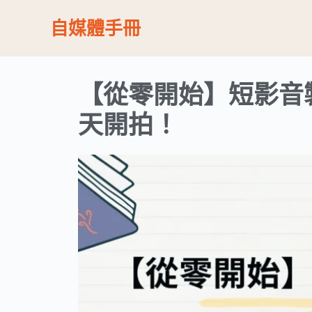
跳
自媒體手冊
至
主
要
【從零開始】短影音製
內
容
天開拍！