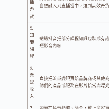
播
自然融入到直播當中，達到高效帶
帶
貨
5.
知
透過抖音把部分課程知識包裝成有
識
短影音內容
課
程
6.
業
直接把流量變現賣給品牌商或其他
配
他們的產品或服務在影片恰當處曝
收
入
7.
透過在抖音頻道、簡介，放上商家