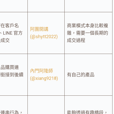
潛在客戶名
商業模式本身比較複
阿團開講
LINE 官方
雜，需要一個長期的
(@shytt2022)
慢成交
成交過程
產品購買連
內門阿隆師
刻銜接到後續
有自己的產品
(@xiang9218)
一連串行為，
能夠透過有趣橋段，