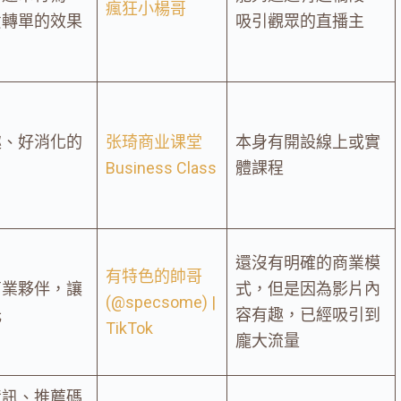
瘋狂小楊哥
貨轉單的效果
吸引觀眾的直播主
趣、好消化的
张琦商业课堂
本身有開設線上或實
Business Class
體課程
還沒有明確的商業模
有特色的帥哥
商業夥伴，讓
式，但是因為影片內
(@specsome) |
光
容有趣，已經吸引到
TikTok
龐大流量
資訊、推薦碼