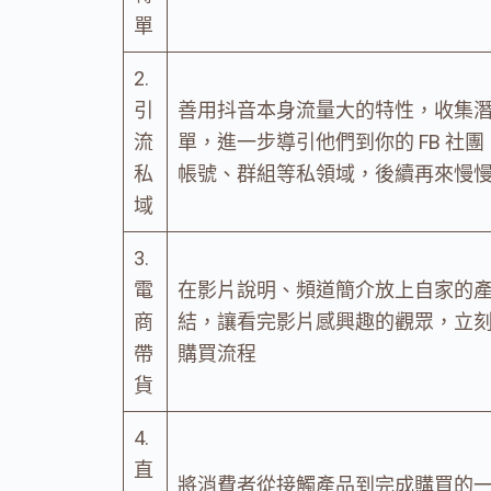
單
2.
引
善用抖音本身流量大的特性，收集
流
單，進一步導引他們到你的 FB 社團、
私
帳號、群組等私領域，後續再來慢
域
3.
電
在影片說明、頻道簡介放上自家的
商
結，讓看完影片感興趣的觀眾，立
帶
購買流程
貨
4.
直
將消費者從接觸產品到完成購買的