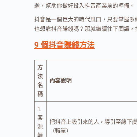
題，幫助你做好投入抖音產業前的準備。
抖音是一個巨大的時代風口，只要掌握系
也想靠抖音賺錢嗎？那就繼續往下閱讀，
9 個抖音賺錢方法
方
法
內容說明
名
稱
1.
客
把抖音上吸引來的人，導引至線下
源
（轉單）
轉