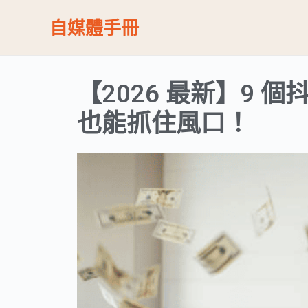
跳
自媒體手冊
至
主
要
【2026 最新】9
內
容
也能抓住風口！