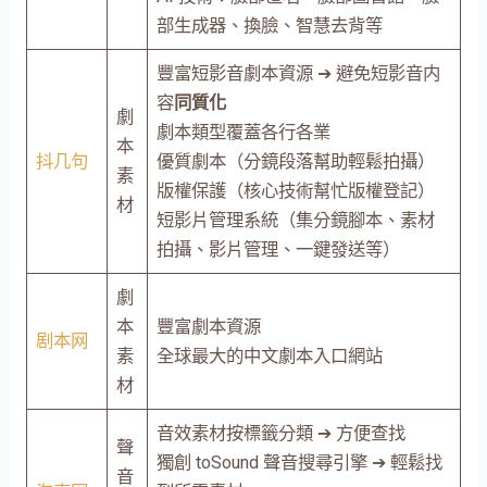
部生成器、換臉、智慧去背等
豐富短影音劇本資源 ➔ 避免短影音内
容
同質化
劇
劇本類型覆蓋各行各業
本
抖几句
優質劇本（分鏡段落幫助輕鬆拍攝）
素
版權保護（核心技術幫忙版權登記）
材
短影片管理系統（集分鏡腳本、素材
拍攝、影片管理、一鍵發送等）
劇
本
豐富劇本資源
剧本网
素
全球最大的中文劇本入口網站
材
音效素材按標籤分類 ➔ 方便查找
聲
獨創 toSound 聲音搜尋引擎 ➔ 輕鬆找
音