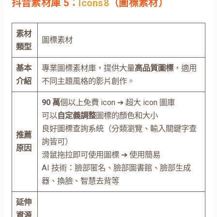
抖音素材庫 5：
Icons8
（圖標素材）
素材
圖標素材
類型
基本
專業圖標素材庫，提供大量
高品質圖標
，適用
介紹
不同主題風格的影片創作。
90 萬
個以上免費 icon ➔ 超大 icon 圖庫
可以
自定義調整
圖標的顏色和大小
良好圖標查詢系統（分類瀏覽、輸入關鍵字查
推薦
詢皆可）
原因
滑鼠拖拉即可使用圖標 ➔ 使用簡易
AI 技術：臉部匿名、臉部圖書館、臉部生成
器、換臉、智慧去背等
延伸
資源