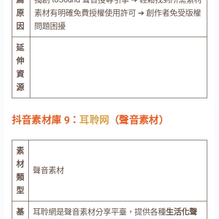
原
素材有明確免費授權使用許可 ➔ 創作者免受版權
因
問題困擾
延
伸
資
源
抖音素材庫 9：
耳聆网
（聲音素材）
素
材
聲音素材
類
型
基
耳聆網是聲音素材分享平臺，提供各種
生活化聲