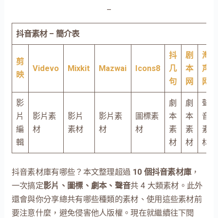
–
抖音素材 – 簡介表
抖
剧
淘
剪
Videvo
Mixkit
Mazwai
Icons8
几
本
声
映
句
网
网
影
劇
劇
聲
片
影片素
影片
影片素
圖標素
本
本
音
編
材
素材
材
材
素
素
素
輯
材
材
材
抖音素材庫有哪些？本文整理超過
10 個抖音素材庫
，
一次搞定
影片、圖標、劇本、聲音
共 4 大類素材。此外
還會與你分享總共有哪些種類的素材、使用這些素材前
要注意什麼，避免侵害他人版權。現在就繼續往下閱