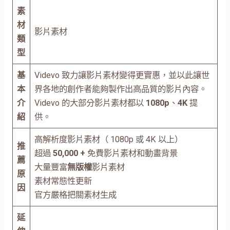
素
材
影片素材
類
型
基
Videvo 致力讓影片素材變得更實惠，並以此讓世
本
界各地的創作者能夠製作出高品質的影片內容。
介
Videvo 的大部分影片素材都以
1080p
、
4K
提
紹
供。
高解析度影片素材（ 1080p 或 4K 以上）
推
超過
50,000 +
免費影片素材和動畫背景
薦
大量豐富
無版權
影片素材
原
素材常態性更新
因
官方嚴格把關素材生成
延