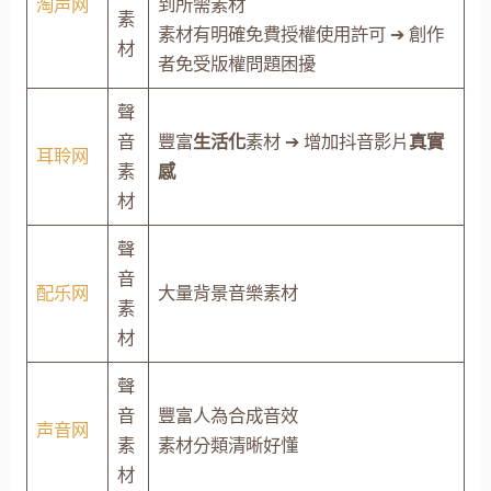
淘声网
到所需素材
素
素材有明確免費授權使用許可 ➔ 創作
材
者免受版權問題困擾
聲
音
豐富
生活化
素材 ➔ 增加抖音影片
真實
耳聆网
素
感
材
聲
音
配乐网
大量背景音樂素材
素
材
聲
音
豐富人為合成音效
声音网
素
素材分類清晰好懂
材