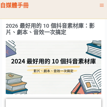
跳
Ma
自媒體手冊
至
Me
主
要
2026 最好用的 10 個抖音素材庫：影
內
片、劇本、音效一次搞定
容