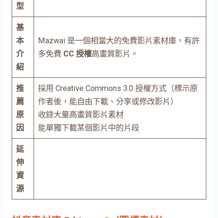
型
基
本
Mazwai 是一個相當大的免費影片素材庫，有許
介
多免費
CC 授權
高畫質影片。
紹
推
採用 Creative Commons 3.0 授權方式（標示原
薦
作者後，能自由下載、分享或修改影片）
原
收錄大量高畫質影片素材
因
能單獨下載某個影片中的片段
延
伸
資
源