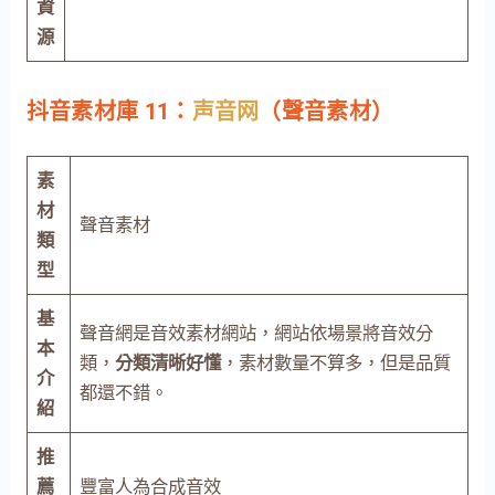
資
源
抖音素材庫 11：
声音网
（聲音素材）
素
材
聲音素材
類
型
基
聲音網是音效素材網站，網站依場景將音效分
本
類，
分類清晰好懂
，素材數量不算多，但是品質
介
都還不錯。
紹
推
薦
豐富人為合成音效