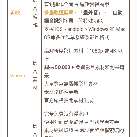
影
直觀操作介面 ➔ 編輯變得簡單
片
剪映
多重軌道剪輯
、「
畫外音
」、「
自動
編
語音識別字幕
」等特殊功能
輯
支援 iOS、android、Windows 和 Mac
OS等多個作業系統及影片格式
高解析度影片素材（ 1080p 或 4K 以
上）
影
超過
50,000 +
免費影片素材和動畫背
片
Videvo
景
素
大量豐富
無版權
影片素材
材
素材常態性更新
官方嚴格把關素材生成
完全免費沒有浮水印
使用介面簡潔乾淨 ➔ 對初學者友善
影
素材經過驗證 ➔ 減少面臨版權索賠的
片