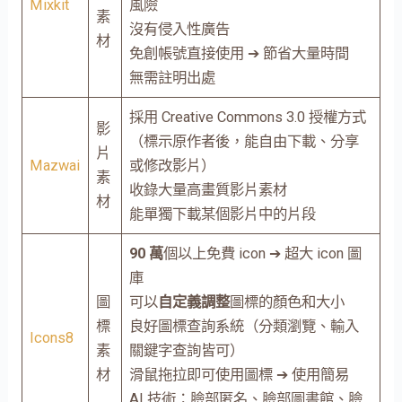
Mixkit
風險
素
沒有侵入性廣告
材
免創帳號直接使用 ➔ 節省大量時間
無需註明出處
採用 Creative Commons 3.0 授權方式
影
（標示原作者後，能自由下載、分享
片
Mazwai
或修改影片）
素
收錄大量高畫質影片素材
材
能單獨下載某個影片中的片段
90 萬
個以上免費 icon ➔ 超大 icon 圖
庫
圖
可以
自定義調整
圖標的顏色和大小
標
良好圖標查詢系統（分類瀏覽、輸入
Icons8
素
關鍵字查詢皆可）
材
滑鼠拖拉即可使用圖標 ➔ 使用簡易
AI 技術：臉部匿名、臉部圖書館、臉