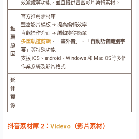
效濾鏡等功能，並且提供豐富影片剪輯素材。
官方推薦素材庫
豐富影片模板 ➔ 提高編輯效率
推
直觀操作介面 ➔ 編輯變得簡單
薦
多重軌道剪輯
、「
畫外音
」、「
自動語音識別字
原
幕
」等特殊功能
因
支援 iOS、android、Windows 和 Mac OS等多個
作業系統及影片格式
延
伸
資
源
抖音素材庫 2：
Videvo
（影片素材）