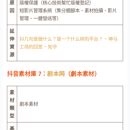
原
版權保護（核心技術幫忙版權登記）
因
短影片管理系統（集分鏡腳本、素材拍攝、影片
管理、一鍵發送等）
延
伸
抖几句是做什么？是一个什么样的平台？ – 神马
資
工场的回答 – 知乎
源
抖音素材庫 7：
剧本网
（劇本素材）
素
材
劇本素材
類
型
基