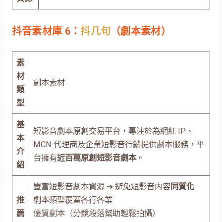
抖音素材庫 6：
抖几句
（劇本素材）
素
材
劇本素材
類
型
基
短影音劇本原創交易平台，專注於為網紅 IP、
本
MCN 代理商及企業短影音行銷提供劇本服務，平
介
台擁有
近百萬原創短影音劇本
。
紹
豐富短影音劇本資源 ➔ 避免短影音内容
同質化
推
劇本類型覆蓋各行各業
薦
優質劇本（分鏡段落幫助輕鬆拍攝）