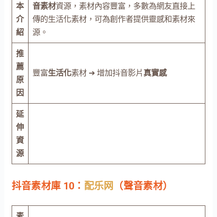
本
音素材
資源，素材內容豐富，多數為網友直接上
介
傳的生活化素材，可為創作者提供靈感和素材來
紹
源。
推
薦
豐富
生活化
素材 ➔ 增加抖音影片
真實感
原
因
延
伸
資
源
抖音素材庫 10：
配乐网
（聲音素材）
素