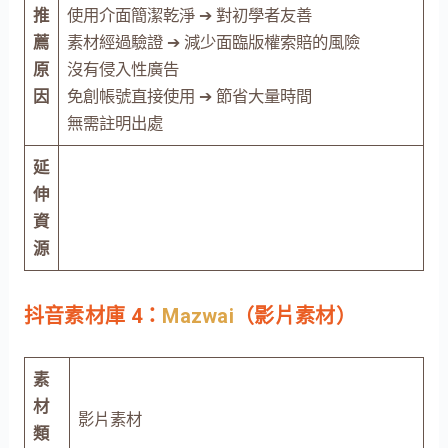
推
使用介面簡潔乾淨 ➔ 對初學者友善
薦
素材經過驗證 ➔ 減少面臨版權索賠的風險
原
沒有侵入性廣告
因
免創帳號直接使用 ➔ 節省大量時間
無需註明出處
延
伸
資
源
抖音素材庫 4：
Mazwai
（影片素材）
素
材
影片素材
類