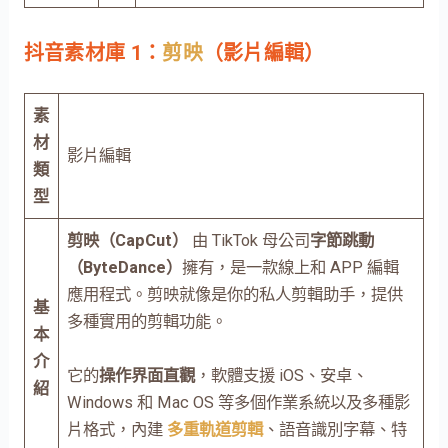
抖音素材庫 1：
剪映
（影片編輯）
素
材
影片編輯
類
型
剪映（CapCut）
由 TikTok 母公司
字節跳動
（ByteDance）
擁有，是一款線上和 APP 編輯
應用程式。剪映就像是你的私人剪輯助手，提供
基
多種實用的剪輯功能。
本
介
它的
操作界面直觀
，軟體支援 iOS、安卓、
紹
Windows 和 Mac OS 等多個作業系統以及多種影
片格式，內建
多重軌道剪輯
、語音識別字幕、特